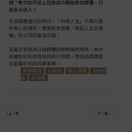
錢？教你如何從上班族成功開始做自媒體，打
造多元收入！
在自媒體盛行的時代，「斜槓人生」不再只是
年輕人的專利，更是所有想要「拿回人生主導
權」的父母的最佳出路！
這篇文章我將以自媒體斜槓教練的視角，為你
拆解如何利用育兒的碎片時間，透過自媒體建
立起屬於你的斜槓事業。
斜槓職涯
IG經營
個人品牌
自我成
長
部落格
上一頁
下一頁