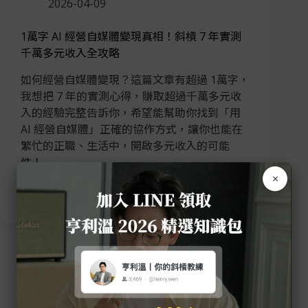
2026-04-09
1萬字 AI 經營自媒體變現真相！斜槓 7 年實測
千萬多元收入全攻略
如何經營自媒體變現？這篇文章有超過 1萬字，
我想把 7 年的實測心得，賺取超過千萬多元收
入的經驗完整告訴你，希望能幫助你找到「用
AI 經營自媒體」正確的協作方式，讓你也能在
繁忙的正職、生活中，開啟多元收入的可能
性！
斜槓職涯
IG經營
個人品牌
自我成
×
長
部落格