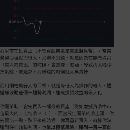
我以前在投資上（不管買股票還是買虛擬貨幣），常常
覺得心理壓力很大，又賺不到錢，就是因為在該做決策
（買入或賣出）的時候，會猶豫、遲疑，導致我太晚停
損虧錢，或是熬不到賺錢的時候就太早賣掉。
而用網格機器人的目標，就是降低人為操作的輸入，
透
過賺波動差價＋趨勢利潤
，達成投資效益的最大化。
你開單時，會先買入一部分的資產（例如虛擬貨幣中市
值最大的：比特幣 BTC ），而當設定開單的幣上漲，你
先賣出一點，跌下來的時候，你再重新買入，就算你沒
賺到任何趨勢利潤，
也能以極低風險，賺到一買一賣創