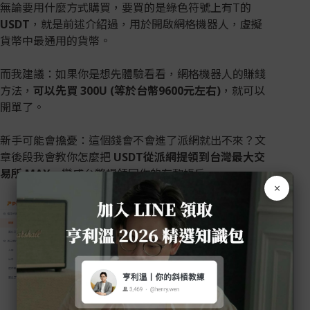
無論要用什麼方式購買，要買的是綠色符號上有T的
USDT
，就是前述介紹過，用於開啟網格機器人，虛擬
貨幣中最通用的貨幣。
而我建議：如果你是想先體驗看看，網格機器人的賺錢
方法，
可以先買 300U (等於台幣9600元左右)
，就可以
開單了。
新手可能會擔憂：這個錢會不會進了派網就出不來？文
章後段我會教你怎麼把
USDT從派網提領到台灣最大交
易所 MAX
，變成台幣提領回你的存款帳戶。
×