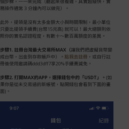
個步驟，一一來完成（聽起來很複雜，其實超級快，實
務操作通常 3 分鐘內可以做完）。
此外，提領是沒有太多金額大小與時間限制，最小單位
只要比提領手續費(台幣15元高) 就可以！最大總額則依
照你的實名認證程度，有數十～數百萬額度的差異。
步驟1.
註冊台灣最大交易所MAX
（
讓我們把虛擬貨幣變
成台幣，出金到存款帳戶中）。
點我去註冊
，或自行註
冊後使用邀請碼ddd3dff7享20%手續費減免。
步驟2. 打開MAX的APP，選擇錢包中的「USDT」。
(如
果你是從未交易過的新帳號，點開錢包會看到下面的畫
面)。