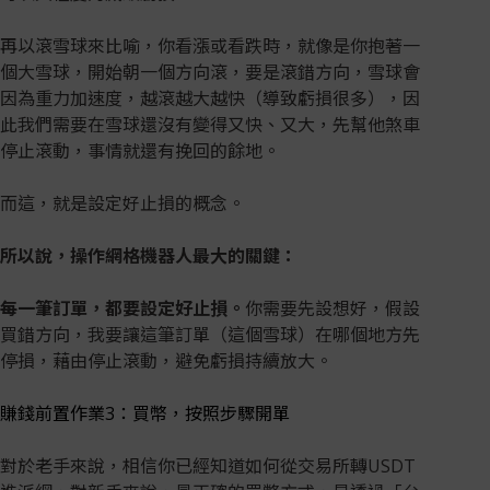
再以滾雪球來比喻，你看漲或看跌時，就像是你抱著一
個大雪球，開始朝一個方向滾，要是滾錯方向，雪球會
因為重力加速度，越滾越大越快（導致虧損很多），因
此我們需要在雪球還沒有變得又快、又大，先幫他煞車
停止滾動，事情就還有挽回的餘地。
而這，就是設定好止損的概念。
所以說，操作網格機器人最大的關鍵：
每一筆訂單，都要設定好止損。
你需要先設想好，假設
買錯方向，我要讓這筆訂單（這個雪球）在哪個地方先
停損，藉由停止滾動，避免虧損持續放大。
賺錢前置作業3：買幣，按照步驟開單
對於老手來說，相信你已經知道如何從交易所轉USDT