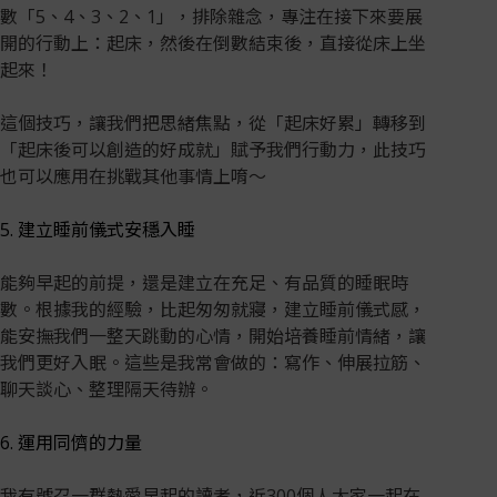
數「5、4、3、2、1」，排除雜念，專注在接下來要展
開的行動上：起床，然後在倒數結束後，直接從床上坐
起來！
這個技巧，讓我們把思緒焦點，從「起床好累」轉移到
「起床後可以創造的好成就」賦予我們行動力，此技巧
也可以應用在挑戰其他事情上唷～
5. 建立睡前儀式安穩入睡
能夠早起的前提，還是建立在充足、有品質的睡眠時
數。根據我的經驗，比起匆匆就寢，建立睡前儀式感，
能安撫我們一整天跳動的心情，開始培養睡前情緒，讓
我們更好入眠。這些是我常會做的：寫作、伸展拉筋、
聊天談心、整理隔天待辦。
6. 運用同儕的力量
我有號召一群熱愛早起的讀者，近300個人大家一起在