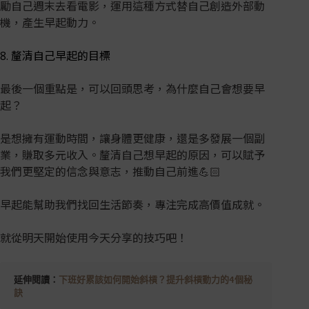
勵自己週末去看電影，運用這種方式替自己創造外部動
機，產生早起動力。
8. 釐清自己早起的目標
最後一個重點是，可以回頭思考，為什麼自己會想要早
起？
是想擁有運動時間，讓身體更健康，還是多發展一個副
業，賺取多元收入。釐清自己想早起的原因，可以賦予
我們更堅定的信念與意志，推動自己前進💪🏻
早起能幫助我們找回生活節奏，專注完成高價值成就。
就從明天開始使用今天分享的技巧吧！
延伸閱讀：
下班好累該如何開始斜槓？提升斜槓動力的4個秘
訣