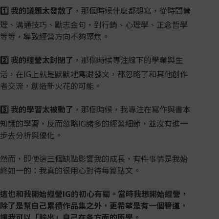
1️⃣ 我的議題太發散了
，那個時候什麼都想寫，從時間管
理、溝通技巧、勵志金句，到行銷、心理學、正念哲學
等等，導致經營方向不夠聚焦。
2️⃣ 我的經營太封閉了
，那個時候專注線下的學業與生
活，在IG上就是默默地寫跟發文，都忽略了和其他創作
者交流，創造新火花的可能。
3️⃣ 我的學習太被動了
，那個時候，我專注在寫作與書本
知識的學習，反而忽略IG諸多的經營細節，並沒有進一
步去分析與優化。
然而，即使這三個缺點影響我的成長，有件事情是我始
終如一的：我真的很用心對待每篇貼文。
這也和我開始經營IG的初心有關。當時我想開始經營，
除了是幫自己累積作品集之外，更希望是有一個管道，
讓我可以「輸出」自己在各方面的所學。