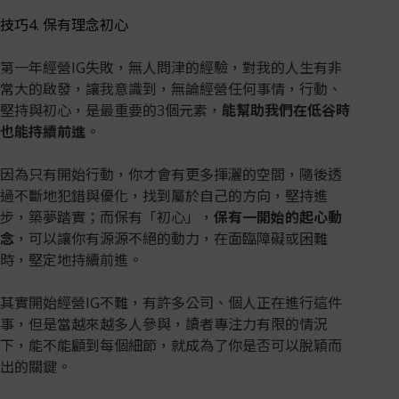
技巧4. 保有理念初心
第一年經營IG失敗，無人問津的經驗，對我的人生有非
常大的啟發，讓我意識到，無論經營任何事情，行動、
堅持與初心，是最重要的3個元素，
能幫助我們在低谷時
也能持續前進
。
因為只有開始行動，你才會有更多揮灑的空間，隨後透
過不斷地犯錯與優化，找到屬於自己的方向，堅持進
步，築夢踏實；而保有「初心」，
保有一開始的起心動
念
，可以讓你有源源不絕的動力，在面臨障礙或困難
時，堅定地持續前進。
其實開始經營IG不難，有許多公司、個人正在進行這件
事，但是當越來越多人參與，讀者專注力有限的情況
下，能不能顧到每個細節，就成為了你是否可以脫穎而
出的關鍵。