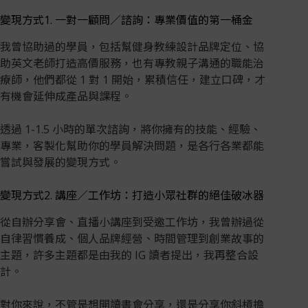
變現方式1. 一對一顧問／諮詢：專業價值的第一桶金
我曾協助過的學員，包括幫健身教練設計品牌定位、協
助英文老師打造高價服務，也有專教親子溝通的職能治
療師，他們都從 1 對 1 開始，累積信任，建立口碑，才
有機會延伸成產品與課程。
透過 1-1.5 小時的單次諮詢，將你擁有的技能、經驗、
專業，客製化幫助你的學員解決問題，是各行各業都能
嘗試與發展的變現方式。
變現方式2. 講座／工作坊：打造小眾社群的絕佳破冰器
從自辦分享會、直播小講座到受邀工作坊，我曾辦過從
自律習慣養成、個人品牌經營、時間管理到創業故事的
主題，許多主題都是由我的 IG 讀者提出，我再整合設
計。
對你來說，不管是想開讀書會分享，還是分享你斜槓擔