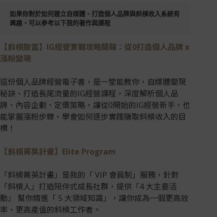
如果你對於如何建立自媒體、打造個人品牌與斜槓收入系統有
興趣，可以參考以下我的著作與課程
【斜槓致富】IG經營實戰攻略簡報：從0打造個人品牌 x
漲粉變現
這份個人品牌經營電子書，是一堂能教你，自媒體變現
秘訣、打造長尾流量的IG經營課程，深度解析個人品
牌、內容企劃、定價策略，讓從0開始的IG經營新手，也
能掌握漲粉步驟，學會如何逐步實踐賺取斜槓收入的目
標！
【斜槓菁英計畫】Elite Program
「斜槓菁英計畫」是我的「 VIP 會員制」服務，針對
「斜槓人」打造陪伴式成長社群，提供「4 大主要活
動」 幫你精進「 5 大領域知識」，讓你成為一個更高效
率、更高產值的斜槓工作者。