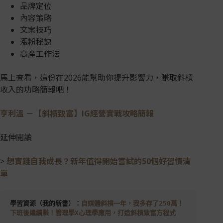
品牌定位
內容策略
文案技巧
漲粉秘訣
高產工作法
馬上查看，這份在2026能幫助你提升影響力，賺取斜槓
收入的功略簡報吧！
亨利溫 －【斜槓致富】IG經營實戰攻略簡報
延伸閱讀
>
想實踐自我成長？新年值得開始嘗試的50個好習慣清
單
學習資源（我的新書）：
自媒體斜槓一年，我多存了250萬！ 
下班後繼續賺！管理學X心理學應用，打造斜槓致富方程式