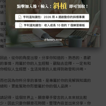
Podcast、Youtube，最大的原因之一是：覺得自己分
享不出什麼好內容，好像同樣的概念都已經被很多人提
過了。
事實上，這個世界最受大家歡迎的資訊內容，並不是
100% 的全新知識，而是 70% 的舊知識 + 30% 的新觀
點、新表達方式，以這樣比例構成的內容，最容易讓人
有耳目一新的學到感，卻又不會因太過陌生而拒絕接
觸。
因此，從你的角度出發，分享你知道的、熟悉的、喜歡
的事情，用屬於你的人生經驗、觀點去詮釋，一定有和
你相似人生經歷、生活背景的人能得到啟發和共鳴。
而也因為你所分享的事情，是專屬於你的見解與知識的
總和，更能幫助你形塑屬於你的個人品牌。
請記得，這個世界上，願意舉手發言的人本來就比較
少，因此只要你願意花時間，整理內容並出來分享，你