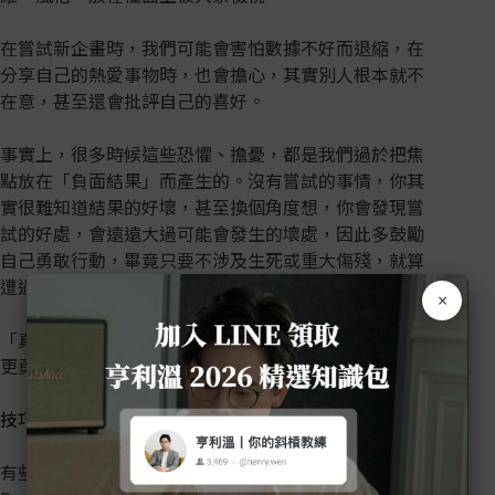
在嘗試新企畫時，我們可能會害怕數據不好而退縮，在
分享自己的熱愛事物時，也會擔心，其實別人根本就不
在意，甚至還會批評自己的喜好。
事實上，很多時候這些恐懼、擔憂，都是我們過於把焦
點放在「負面結果」而產生的。沒有嘗試的事情，你其
實很難知道結果的好壞，甚至換個角度想，你會發現嘗
試的好處，會遠遠大過可能會發生的壞處，因此多鼓勵
自己勇敢行動，畢竟只要不涉及生死或重大傷殘，就算
遭遇挫折，吃飽睡好後隔天又還是美好的一天，對吧？
×
「真正的強大不是從不跌倒，而是跌倒後還能跑得更快
更勇。」
技巧6. 展現個人品牌
有些人遲遲不敢開始經營自媒體，或是經營IG、