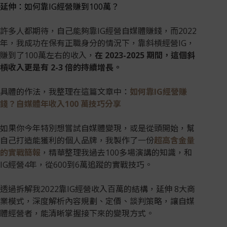
延伸：如何靠IG經營賺到100萬？
許多人都期待，自己能夠靠IG經營自媒體賺錢，而2022
年，我成功在保有正職身分的情況下，靠斜槓經營IG，
賺到了100萬左右的收入，
在 2023-2025 期間，這個斜
槓收入更是有 2-3 倍的持續增長。
具體的作法，我整理在這篇文章中：
如何靠IG經營賺
錢？自媒體年收入100 萬技巧分享
如果你今年特別想嘗試自媒體變現，或是從頭開始，幫
自己打造能獲利的個人品牌，我製作了一份
超高含金量
的實戰簡報
，精華整理我過去100多場演講的知識，和
IG經營4年，從600到6萬追蹤的實戰技巧。
透過拆解我2022靠IG經營收入百萬的結構，延伸 8大商
業模式，深度解析內容規劃、定價、談判策略，讓自媒
體經營者，能清晰掌握接下來的變現方式。