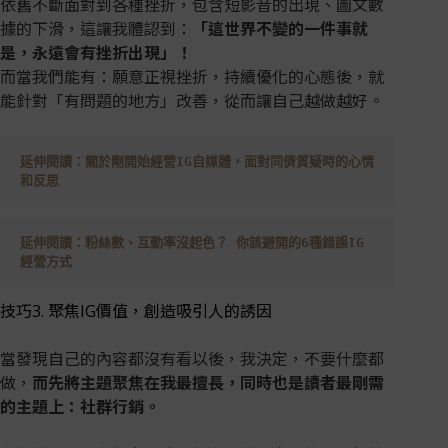
依舊不斷面對到各種挫折，包含短影音的出現、圖文數
據的下滑，這讓我體認到：
「這世界不變的一件事就
是，永遠會有挫折出現」！
而當我們能有：願意正視挫折，持續優化的心態後，就
能針對「有問題的地方」改善，從而讓自己越做越好。
延伸閱讀：關於剛開始經營IG自媒體，面對同儕質疑時的心情
和反思
延伸閱讀：粉絲數、互動率沒起色？ 你該避開的6種錯誤IG
經營方式
技巧3. 聚焦IG價值，創造吸引人的誘因
當發現自己的內容都沒有看以後，我決定，不要什麼都
做，
而先將主題聚焦在我最擅長，同時也是讀者最剛需
的主題上：社群行銷。