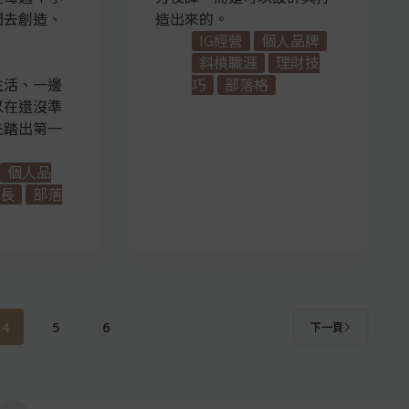
間去創造、
造出來的。
。
IG經營
個人品牌
斜槓職涯
理財技
生活、一邊
巧
部落格
以在還沒準
先踏出第一
個人品
長
部落
4
5
6
下一頁