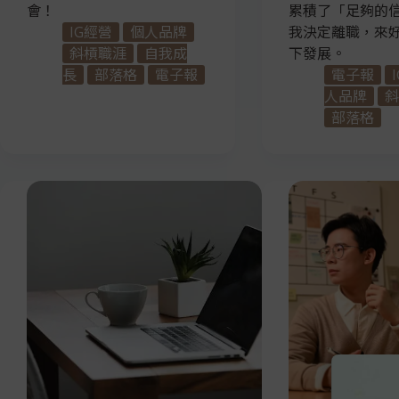
會！
累積了「足夠的
IG經營
個人品牌
我決定離職，來
斜槓職涯
自我成
下發展。
長
部落格
電子報
電子報
人品牌
斜
部落格