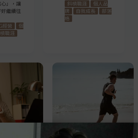
信心」，讓
斜槓職涯
個人品
好好繼續往
牌
自我成長
部落
格
IG經營
個
槓職涯