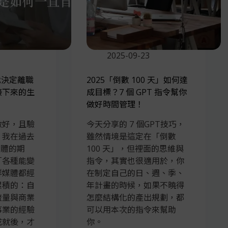
2025-09-23
我決定離職
2025「倒數 100 天」如何達
接下來的生
成目標？7 個 GPT 指令幫你
做好時間管理！
做好，且驗
今天分享的 7 個GPT技巧，
，我在過去
雖然情境是這定在「倒數
媒體的期
100 天」，但裡面的思維與
「各種能變
指令，其實也很適用於，你
群媒體都經
在制定自己的日、週、季、
累積的：自
年計畫的時候，如果不曉得
流量與商業
怎麼結構化的產出規劃，都
事業的經驗
可以用本次的指令來幫助
成就後，才
你。