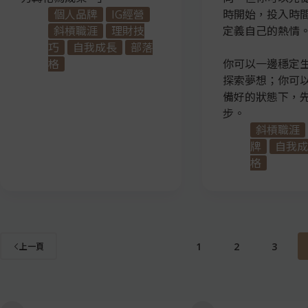
個人品牌
IG經營
時開始，投入時
斜槓職涯
理財技
定義自己的熱情
巧
自我成長
部落
格
你可以一邊穩定
探索夢想；你可
備好的狀態下，
步。
斜槓職涯
牌
自我成
格
1
2
3
上一頁