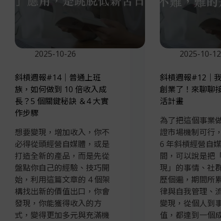
2025-10-26
2025-10-12
斜槓週報#14｜普通上班
斜槓週報#12｜
族，如何做到 10 倍收入成
創業了！來聊聊
長？5 個關鍵秘訣 ＆4 大實
活計畫
作步驟
為了把這個事業
想要變現，增加收入，你不
證市場機制可行
必得從頭經營自媒體，或是
6 年斜槓經營自
打造全新的產品，而是先從
間，可以說是把
盤點你自己的經驗、技巧開
現」的事情、社
始，利用這篇文章的 4 個架
歷個遍，期間所
構找出新的價值出口，你會
律與自我管理、
發現，你能獲得收入的方
變現，從個人到
式，變得更加多元與充滿機
值，都達到一個