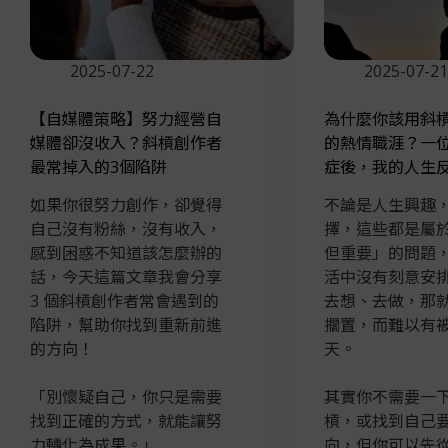
2025-07-22
2025-07-21
【自媒體策略】努力經營自
為什麼你該用斜
媒體卻沒收入？斜槓創作者
的熱情職涯？一
最常掉入的3個陷阱
症後，我的人生
如果你很努力創作，卻覺得
不論是人生興趣
自己沒有粉絲，沒有收入，
擇，這些都是屬
感到困惑不知道該怎麼辦的
但重要」的問題
話，今天這篇文章我會分享
活中沒有刻意安
3 個斜槓創作者常會遇到的
去想、去做，那
陷阱，幫助你找到重新前進
擱置，而難以有
的方向！
天。
「別懷疑自己，你只是需要
其實你不需要一
找到正確的方式，就能讓努
槓，或找到自己
力轉化為成果。」
向，但你可以先從