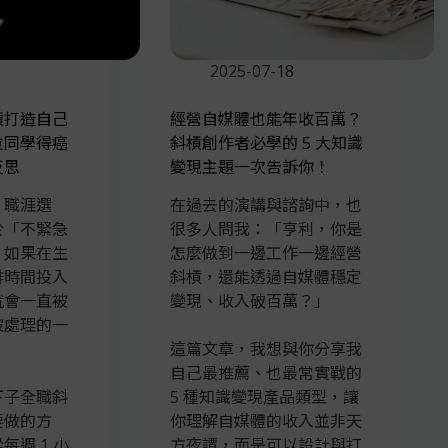
2025-07-18
槓打造自己
經營自媒體也能年收百萬？
位同學得癌
斜槓創作者必學的 5 大知識
反思
變現主題一次告訴你！
，職涯選
在過去的演講與諮詢中，也
於「不緊急
很多人問我：「亨利，你是
，如果在生
怎麼做到一邊工作一邊經營
排時間投入
斜槓，還能透過自媒體穩定
就會一直被
變現、收入破百萬？」
被處理的一
這篇文章，我想與你分享我
自己最推薦、也最常實戰的
下子全職斜
5 種知識變現產品類型，讓
要做的方
你理解自媒體的收入並非天
每週 1 小
方夜譚，而是可以設計與打