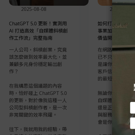
2025-08-08
2025-08-04
ChatGPT 5.0 更新！實測用
如何打造個人品
AI 打造高效「自媒體斜槓創
事業加分？從特
作工作流」完整指南
價值開始建立！
一人公司，斜槓創業，究竟
在網路世界裡，
該怎麼做到效率最大化，並
已不只是「形象
兼顧多元身份穩定輸出創
是讓你被 更多人
作？
客戶信任、進而
的最短路徑。
在我構思這個議題的內容
時，恰好碰上 ChatGPT 5.0
無論你現在是自
的更新，對於像我這種一人
自媒體創作者、
公司型斜槓創作者，是一次
還是正打算打造
非常關鍵的效率飛躍。
與服務——經營
會是你事業起飛
往下，我就用我的經驗，帶