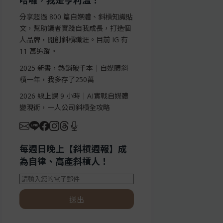
哈囉，我是亨利溫！
分享超過 800 篇自媒體、斜槓知識貼
文，幫助讀者實踐自我成長，打造個
人品牌，開創斜槓職涯。目前 IG 有
11 萬追蹤。
2025 新書，熱銷破千本｜自媒體斜
槓一年，我多存了250萬
2026 線上課 9 小時｜AI實戰自媒體
變現術，一人公司斜槓全攻略
每週日晚上【斜槓週報】成
為自律、高產斜槓人！
送出