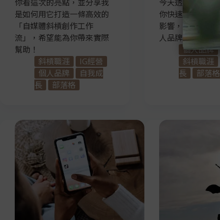
你看這次的亮點，並分享我
今天透過這篇文
是如何用它打造一條高效的
你快速認識個人
「自媒體斜槓創作工作
影響，以及如何
流」，希望能為你帶來實際
人品牌！
幫助！
個人品牌
斜槓職涯
IG經營
斜槓職涯
個人品牌
自我成
長
部落格
長
部落格