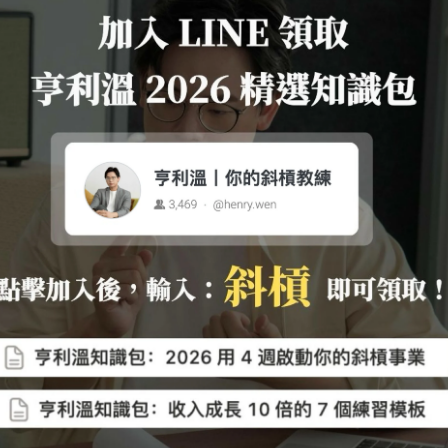
2025-07-29
牌，幫斜槓
如何堅持自律？用 B=MAT
質、願景、
公式幫助你養成斜槓好習
慣！
個人品牌早
真正能讓人持續斜槓的，不
包裝」，而
是意志力，而是這三個字
看見、被新
母：MAT：動機、能力、觸
被選擇合作
發。
把你想要培養的行為，一個
個丟進這個公式去測試、設
由工作者、
計，你會驚訝地發現：
斜槓講師、
堅持，其實是可以被「養
自己的產品
成」的技能。
個人品牌，
斜槓職涯
IG經營
的關鍵。
個人品牌
自我成
長
部落格