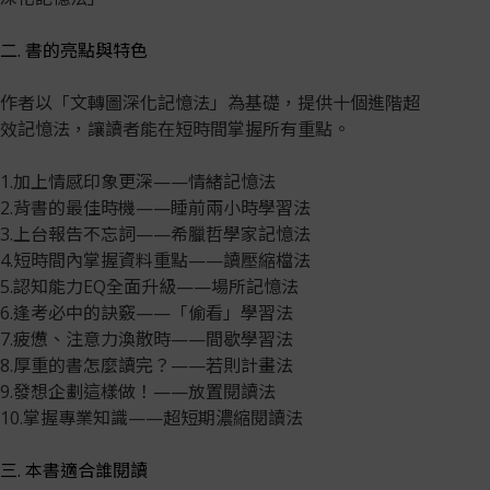
二. 書的亮點與特色
作者以「文轉圖深化記憶法」為基礎，提供十個進階超
效記憶法，讓讀者能在短時間掌握所有重點。
1.加上情感印象更深——情緒記憶法
2.背書的最佳時機——睡前兩小時學習法
3.上台報告不忘詞——希臘哲學家記憶法
4.短時間內掌握資料重點——讀壓縮檔法
5.認知能力EQ全面升級——場所記憶法
6.逢考必中的訣竅——「偷看」學習法
7.疲憊、注意力渙散時——間歇學習法
8.厚重的書怎麼讀完？——若則計畫法
9.發想企劃這樣做！——放置閱讀法
10.掌握專業知識——超短期濃縮閱讀法
三. 本書適合誰閱讀