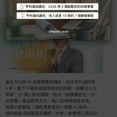
升專業影響力，更陪你建構出穩定且可擴張的變現
系統！
最全方位的 AI 自媒體應用課程！結合亨利溫斜槓
6 年，創下千萬知識變現營收的經驗，拆解出 6 大
章節、29 個小節的課程，結合「自媒體定位、內
容策略、產品變現方式、個人自律與復盤成長」，
每個小節都有「課程重要筆記＋實戰 AI 指令」，
讓你就算沒時間看完課程，也有一套實用工具可以