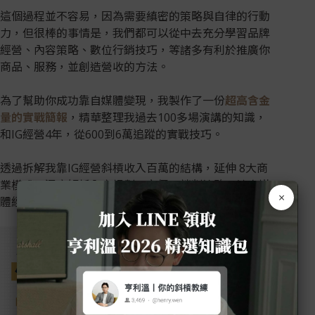
這個過程並不容易，因為需要縝密的策略與自律的行動
力，但很棒的事情是，我們都可以從中去充分學習品牌
經營、內容策略、數位行銷技巧，等諸多有利於推廣你
商品、服務，並創造營收的方法。
為了幫助你成功靠自媒體變現，我製作了一份
超高含金
量的實戰簡報
，精華整理我過去100多場演講的知識，
和IG經營4年，從600到6萬追蹤的實戰技巧。
透過拆解我靠IG經營斜槓收入百萬的結構，延伸 8大商
業模式，深度解析內容規劃、定價、談判策略，讓自媒
×
體經營者，能清晰掌握接下來的變現方式。