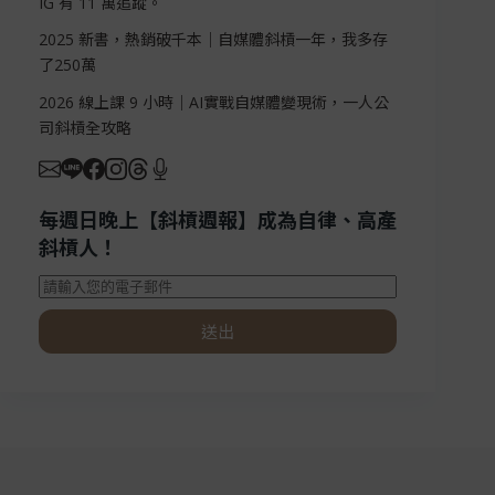
IG 有 11 萬追蹤。
2025 新書，熱銷破千本｜自媒體斜槓一年，我多存
了250萬
2026 線上課 9 小時｜AI實戰自媒體變現術，一人公
司斜槓全攻略
每週日晚上【斜槓週報】成為自律、高產
斜槓人！
送出