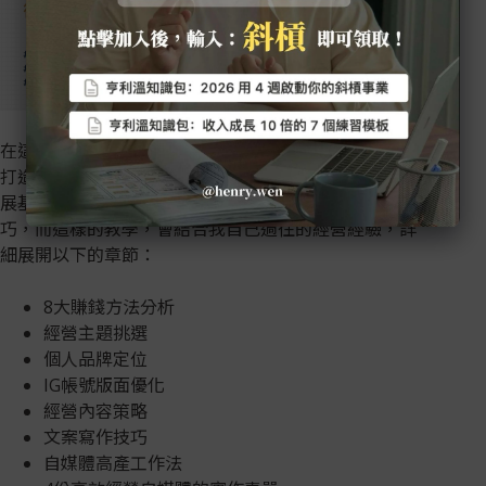
在這份簡報中，我會以終為始的帶你從頭規劃，運用IG
打造出具有變現力的個人品牌，奠定未來斜槓事業的發
展基礎，並說明過程中需要注意哪些細節，應用哪些技
巧，而這樣的教學，會結合我自己過往的經營經驗，詳
細展開以下的章節：
8大賺錢方法分析
經營主題挑選
個人品牌定位
IG帳號版面優化
經營內容策略
文案寫作技巧
自媒體高產工作法