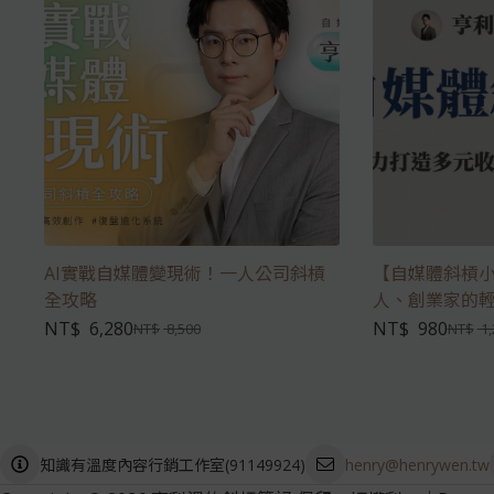
AI實戰自媒體變現術！一人公司斜槓
【自媒體斜槓
全攻略
人、創業家的
NT$
6,280
NT$
980
NT$
8,500
NT$
1,
(
91149924
)
henry@henrywen.tw
知識有溫度內容行銷工作室