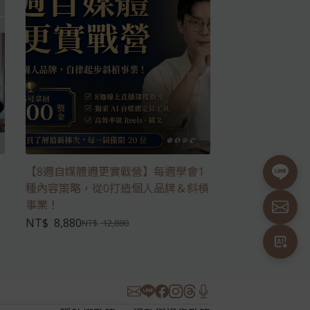
【8週自媒體週更實戰營】每週學會1
種內容策略，從0打造個人品牌＆斜槓
事業！
NT$
8,880
NT$
12,880