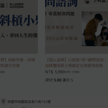
小聚】給創作者、斜槓
【個人品牌】IG經營1對1顧問諮詢｜
輕知識交流會
自媒體陪跑Ｘ規劃定位與變現策略
NT$
5,980
280
NT$
7,980
評分
5.00
滿分 5
桃園市桃園區宏昌六街102號