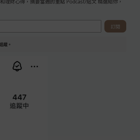
財心得，摘要當週的重點 Podcast/貼文 精選給你，
訂閱
萬追蹤。