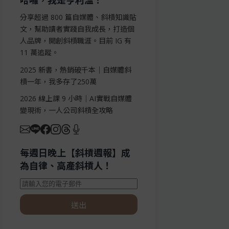
哈囉，我是亨利溫！
分享超過 800 篇自媒體、斜槓知識貼
文，幫助讀者實踐自我成長，打造個
人品牌，開創斜槓職涯。目前 IG 有
11 萬追蹤。
2025 新書，熱銷破千本｜自媒體斜
槓一年，我多存了250萬
2026 線上課 9 小時｜AI實戰自媒體
變現術，一人公司斜槓全攻略
每週日晚上【斜槓週報】成
為自律、高產斜槓人！
送出