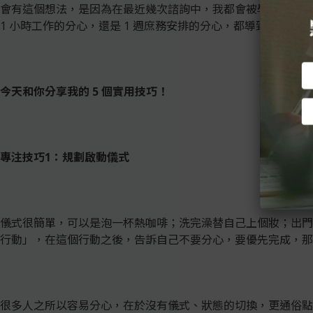
會有這個想法，是因為在最近幾次諮詢中，我都會被學員詢問，
1 小時工作的分心，還是 1 週庶務安排的分心，都導致自己
今天和你分享我的 5 個實用技巧！
專注技巧1：規劃啟動儀式
儀式很簡單，可以是泡一杯熱咖啡；洗完澡替自己上個妝；出門
行動」，在這個行動之後，告訴自己不要分心，要優先完成，那
很多人之所以容易分心，在於沒有儀式、狀態的切換，更通俗點