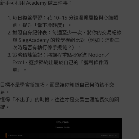
新手可利用 Academy 做三件事：
每日複盤學習：花 10–15 分鐘瀏覽風控與心態類
別，提升「當下冷靜度」。
對照自身紀律表：每週至少一次，將你的交易紀錄
與 SiegAcademy 的教學模組比對（例如：連虧三
次時是否有執行停手規範？）。
策略精煉筆記：將課程重點抄寫進 Notion／
Excel，逐步歸納出屬於自己的「獲利條件清
單」。
目標不是學會新技巧，而是讓你知道自己何時該不交
易。
懂得「不出手」的時機，往往才是交易生涯能長久的關
鍵。