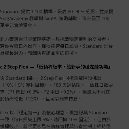
Standard 提供 1:100 槓桿、最高 80–90% 分潤，並支援
SiegAcademy 教學與 SiegAI 策略輔助，可升級至 100
萬美元實盤資金。
此方案適合已具策略基礎、想挑戰穩定獲利的交易者。
若你習慣日內操作、懂得控管每日風險，Standard 是最
具成長潛力、報酬與容錯並重的選擇。
c.2 Step Flex —「低槓桿版本，給新手的穩定練功場」
與 Standard 相同，2 Step Flex 同樣採雙階段挑戰
（10%＋5% 獲利目標）、180 天評估期、一致性日數要
求（P1 四日 +0.3%、P2 兩日 +0.3%），但最大不同在
於槓桿較低（1:30），且可以周末持倉。
Flex 以「穩定第一」為核心理念，風控線與 Standard
一致（每日損失上限 5%、總回撤 10% 固定），但由於
槓桿較小，新手更容易在情緒管理與持倉控制上維持穩