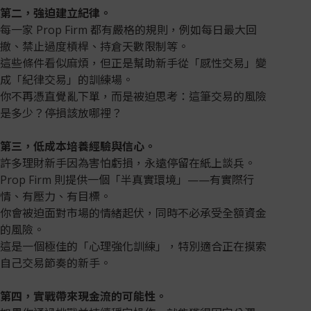
第二，強迫建立紀律。
每一家 Prop Firm 都有嚴格的規則，例如每日最大回
撤、禁止過度槓桿、持倉天數限制等。
這些條件看似麻煩，但正是幫助新手從「感性交易」變
成「紀律交易」的訓練場。
你不再憑直覺亂下單，而是被迫思考：這筆交易的風險
是多少？停損該放哪裡？
第三，低成本培養經驗與信心。
許多理財新手因為害怕虧損，永遠停留在紙上談兵。
Prop Firm 則提供一個「半真實環境」——有實際行
情、有壓力、有目標。
你會被迫面對市場的情緒起伏，同時不必承受全額資金
的風險。
這是一個極佳的「心理強化訓練」，特別適合正在摸索
自己交易節奏的新手。
第四，實戰帶來現金流的可能性。