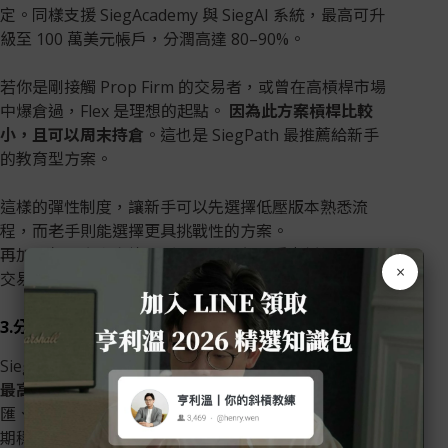
定。同樣支援 SiegAcademy 與 SiegAI 系統，最高可升
級至 100 萬美元帳戶，分潤高達 80–90%。
若你是剛接觸 Prop Firm 的交易者，或曾在高槓桿市場
中爆倉過，Flex 是理想的起點。
因為此方案槓桿比較
小，且可以周末持倉
。這也是 SiegPath 最推薦給新手
的教育型方案。
這樣的彈性制度，讓新手可以先選擇低壓版本熟悉流
程，而老手則能選擇更具挑戰性的方案。
再加上部分方案允許「延長天數」與「重考折扣」，讓
×
交易者能循序漸進，不必一次就完美。
3.分潤制度清楚、出金週期穩定
SiegPath 提供
80% 分潤比例（若加購資金擴展計畫，
最高可到 90%）
，並支援多種出金方式（包含銀行電
匯、加密貨幣、電子錢包）。 許多用戶分享它的提款週
期穩定、條件透明，這對 Prop Firm 行業來說是一項關