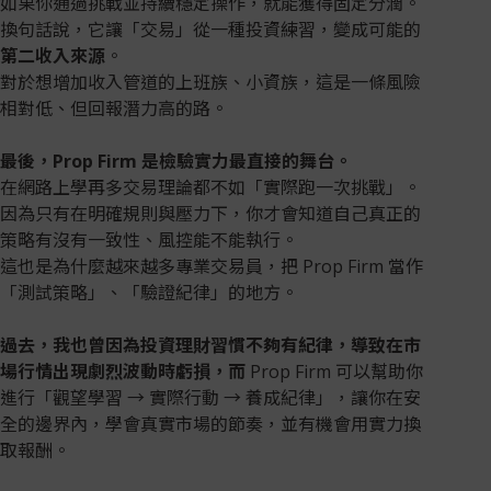
如果你通過挑戰並持續穩定操作，就能獲得固定分潤。
換句話說，它讓「交易」從一種投資練習，變成可能的
第二收入來源
。
對於想增加收入管道的上班族、小資族，這是一條風險
相對低、但回報潛力高的路。
最後，Prop Firm 是檢驗實力最直接的舞台。
在網路上學再多交易理論都不如「實際跑一次挑戰」。
因為只有在明確規則與壓力下，你才會知道自己真正的
策略有沒有一致性、風控能不能執行。
這也是為什麼越來越多專業交易員，把 Prop Firm 當作
「測試策略」、「驗證紀律」的地方。
過去，我也曾因為投資理財習慣不夠有紀律，導致在市
場行情出現劇烈波動時虧損，而
Prop Firm 可以幫助你
進行「觀望學習 → 實際行動 → 養成紀律」，讓你在安
全的邊界內，學會真實市場的節奏，並有機會用實力換
取報酬。