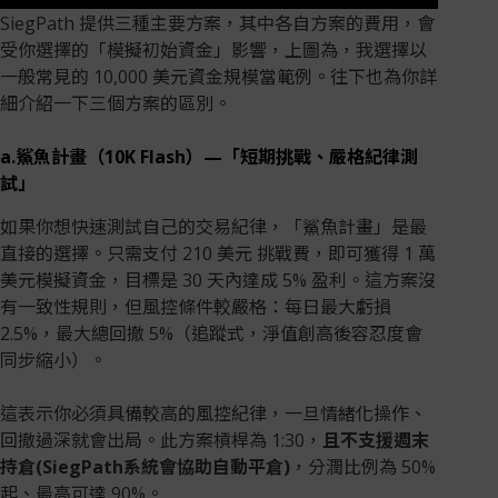
SiegPath 提供三種主要方案，其中各自方案的費用，會
受你選擇的「模擬初始資金」影響，上圖為，我選擇以
一般常見的 10,000 美元資金規模當範例。往下也為你詳
細介紹一下三個方案的區別。
a.鯊魚計畫（10K Flash）—「短期挑戰、嚴格紀律測
試」
如果你想快速測試自己的交易紀律，「鯊魚計畫」是最
直接的選擇。只需支付 210 美元 挑戰費，即可獲得 1 萬
美元模擬資金，目標是 30 天內達成 5% 盈利。這方案沒
有一致性規則，但風控條件較嚴格：每日最大虧損
2.5%，最大總回撤 5%（追蹤式，淨值創高後容忍度會
同步縮小）。
這表示你必須具備較高的風控紀律，一旦情緒化操作、
回撤過深就會出局。此方案槓桿為 1:30，
且不支援週末
持倉(SiegPath系統會協助自動平倉)
，分潤比例為 50%
起、最高可達 90%。