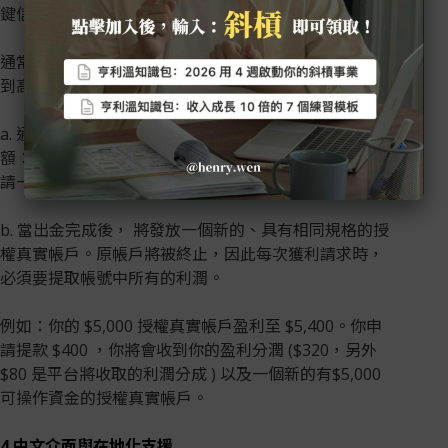
鍵信任指標。
通常合格的出金申請，在3小時內完成審核與處理，若遇
到高峰期，平台也會在48小時內完成支付。規則如下：
a. 通過評估拿到真實帳戶後，只要有獲利(最低提現金
額：$100)，可隨時申請首次出金，之後則每 14 天可申
請一次出金。
b. 當出金完成後， 將發放一個新的、具有相同規格的授
權真實帳戶。原帳戶將被終止，因此每次獲利請求時，
必須要提取帳號中所有的利潤。
例如：你的 $5,000 授權真實帳戶盈利至 $5,400。你申
請提款 $400 ，你將會收到你的盈利分潤 ($320，另外
$80 是平台將收取的利潤分成 ) 以及一個新的有$5,000
可操作資金的授權真實帳戶。
4.中文介面與在地化支援