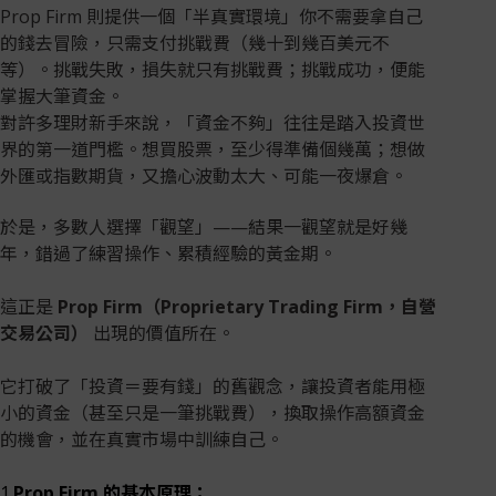
Prop Firm 則提供一個「半真實環境」你不需要拿自己
的錢去冒險，只需支付挑戰費（幾十到幾百美元不
等）。挑戰失敗，損失就只有挑戰費；挑戰成功，便能
掌握大筆資金。
對許多理財新手來說，「資金不夠」往往是踏入投資世
界的第一道門檻。想買股票，至少得準備個幾萬；想做
外匯或指數期貨，又擔心波動太大、可能一夜爆倉。
於是，多數人選擇「觀望」——結果一觀望就是好幾
年，錯過了練習操作、累積經驗的黃金期。
這正是
Prop Firm（Proprietary Trading Firm，自營
交易公司）
出現的價值所在。
它打破了「投資＝要有錢」的舊觀念，讓投資者能用極
小的資金（甚至只是一筆挑戰費），換取操作高額資金
的機會，並在真實市場中訓練自己。
1.
Prop Firm 的基本原理：